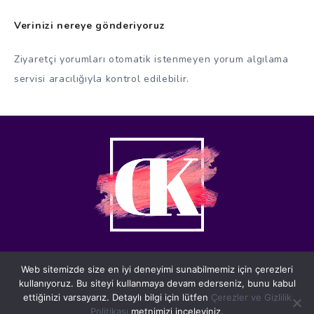
Verinizi nereye gönderiyoruz
Ziyaretçi yorumları otomatik istenmeyen yorum algılama
servisi aracılığıyla kontrol edilebilir.
Web sitemizde size en iyi deneyimi sunabilmemiz için çerezleri
kullanıyoruz. Bu siteyi kullanmaya devam ederseniz, bunu kabul
Deniz Kaya © 2021 | Tüm Hakları Saklıdır. Powered by Luci
ettiğinizi varsayarız. Detaylı bilgi için lütfen
Çerezler ve Gizlilik
Yazılım
Politikası
metnimizi inceleyiniz.